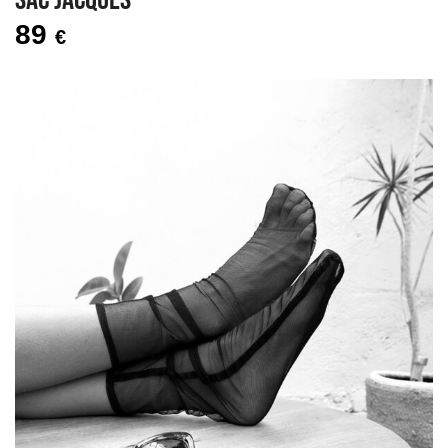
Sac JACQUES
89
€