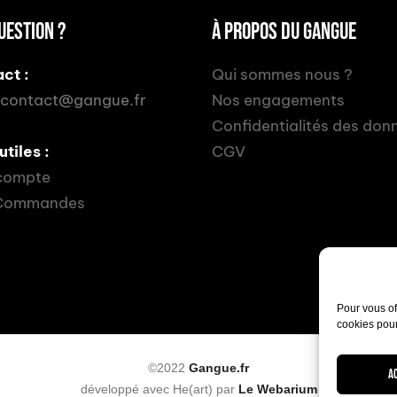
UESTION ?
À PROPOS DU GANGUE
ct :
Qui sommes nous ?
contact@gangue.fr
Nos engagements
Confidentialités des don
utiles :
CGV
compte
Commandes
Pour vous of
cookies pour
©2022
Gangue.fr
A
développé avec He(art) par
Le Webarium