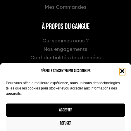
Mes Commandes
À PROPOS DU GANGUE
Qui sommes nous ?
Nos engagements
Confidentialités des données
CGV
Gérer le consentement aux cookies
Pour vous offrir la meilleure expérience, nous utilisons des technologies
RECEVOIR LA NEWSLETTER
telles que les cookies pour stocker et/ou accéder aux informations des
appareils.
GO
Accepter
Refuser